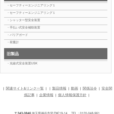
・セーフティーエンジニアリング１
・セーフティーエンジニアリング１
・シャッター型安全装置
・手払い式安全補助装置
・バリアガード
・荷重計
旧製品
・光線式安全装置USK
関連サイト&リンク一覧
製品情報
動画
関係法令
安全関
｜
｜
｜
｜
｜
｜
係記事
企業情報
個人情報保護方針
｜
｜
｜
〒343-0846
埼玉県越谷市登戸町19-14 TEL：0120-048-961