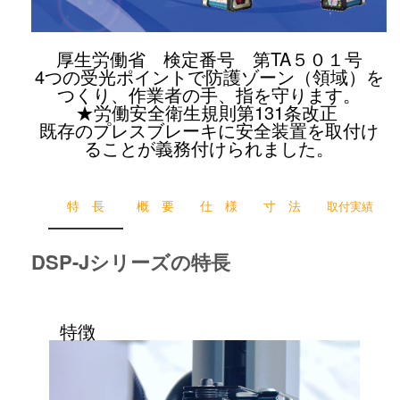
厚生労働省 検定番号 第TA５０１号
4つの受光ポイントで防護ゾーン（領域）を
つくり、作業者の手、指を守ります。
★労働安全衛生規則第131条改正
既存のプレスブレーキに安全装置を取付け
ることが義務付けられました。
特 長
概 要
仕 様
寸 法
取付実績
DSP-Jシリーズの特長
特徴