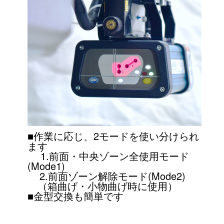
■作業に応じ、2モードを使い分けられ
ます
1.前面・中央ゾーン全使用モード
(Mode1)
2.前面ゾーン解除モード(Mode2)
（箱曲げ・小物曲げ時に使用）
■金型交換も簡単です