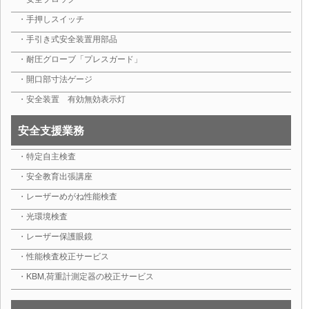
・手押しスイッチ
・手引き式安全装置用部品
・耐圧グローブ「プレスガード」
・開口部寸法ゲージ
・安全装置 有効無効表示灯
安全支援業務
・特定自主検査
・安全教育出張講座
・レーザーめがね性能検査
・光環境検査
・レーザー保護眼鏡
・性能検査校正サービス
・KBM,荷重計測定器の校正サービス